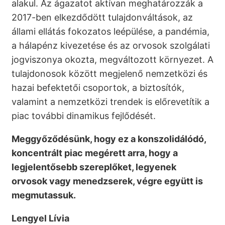
alakul. Az ágazatot aktívan meghatározzák a
2017-ben elkezdődött tulajdonváltások, az
állami ellátás fokozatos leépülése, a pandémia,
a hálapénz kivezetése és az orvosok szolgálati
jogviszonya okozta, megváltozott környezet. A
tulajdonosok között megjelenő nemzetközi és
hazai befektetői csoportok, a biztosítók,
valamint a nemzetközi trendek is előrevetítik a
piac további dinamikus fejlődését.
Meggyőződésünk, hogy ez a konszolidálódó,
koncentrált piac megérett arra, hogy a
legjelentősebb szereplőket, legyenek
orvosok vagy menedzserek, végre együtt is
megmutassuk.
Lengyel Lívia