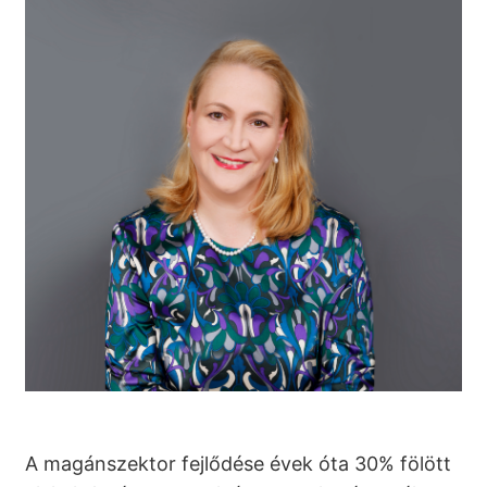
A magánszektor fejlődése évek óta 30% fölött