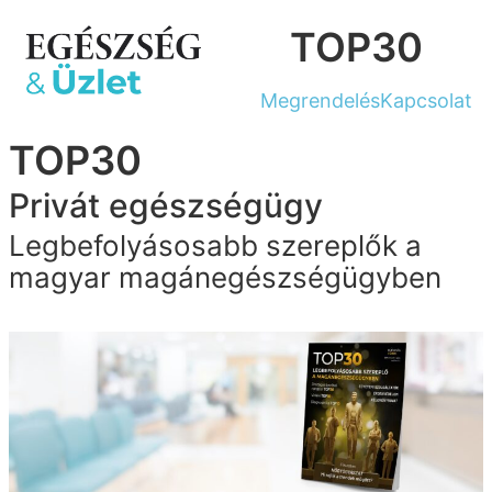
Ugrás
TOP30
a
tartalomhoz
Megrendelés
Kapcsolat
TOP30
Privát egészségügy
Legbefolyásosabb szereplők a
magyar magánegészségügyben